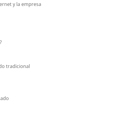
ternet y la empresa
?
do tradicional
zado