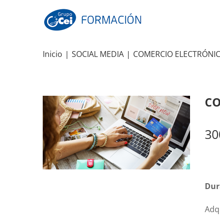
Skip
to
content
Inicio
|
SOCIAL MEDIA
|
COMERCIO ELECTRÓNI
CO
30
Dur
Adq