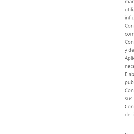
mark
util
infl
Cono
come
Cono
y d
Apli
nece
Elab
publ
Con
sus 
Cono
der