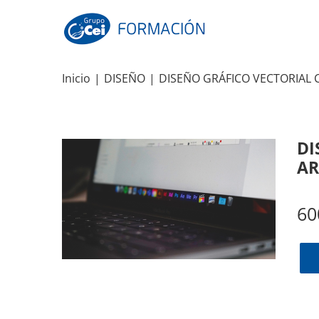
Skip
to
content
Inicio
|
DISEÑO
|
DISEÑO GRÁFICO VECTORIAL 
DI
AR
60