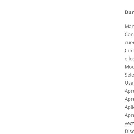
Dur
Mane
Con
cuen
Cono
ello
Modi
Sele
Usar
Apr
Apre
Apli
Apr
vect
Dis