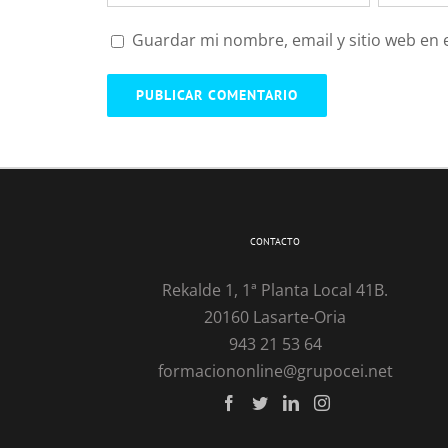
Guardar mi nombre, email y sitio web en
CONTACTO
Rekalde 1, 1ª Planta Local 41B.
20160 Lasarte-Oria
943 21 53 64
formaciononline@grupocei.net