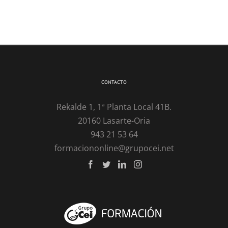
CONTACTO
Rekalde 1, 1ª Planta Local 41B.
20160 Lasarte-Oria
943 21 53 64
formaciononline@grupocei.net