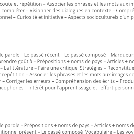
coute et répétition – Associer les phrases et les mots aux 
 compléter – Visionner des dialogues en contexte – Compréh
sonnel – Curiosité et initiative – Aspects socioculturels d’u
de parole – Le passé récent – Le passé composé – Marqueu
rendre goût à – Prépositions + noms de pays – Articles + n
– La littérature – Faire une critique Stratégies – Reconstitu
 répétition – Associer les phrases et les mots aux images 
– Corriger les erreurs – Compréhension des écrits – Produc
cophones – Intérêt pour l’apprentissage et l’effort personnel 
e parole – Prépositions + noms de pays – Articles + noms de 
ditionnel présent – Le passé composé Vocabulaire – Les voyag