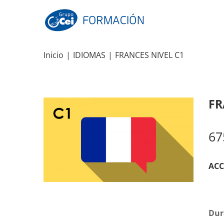
Skip
to
content
Inicio
|
IDIOMAS
|
FRANCES NIVEL C1
FR
67
ACC
Dur