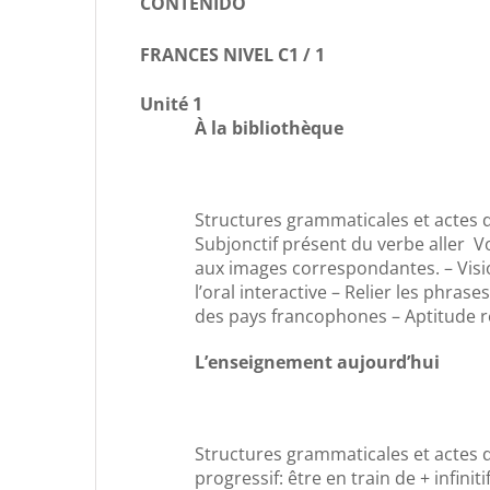
CONTENIDO
FRANCES NIVEL C1 / 1
Unité 1
À la bibliothèque
Structures grammaticales et actes de
Subjonctif présent du verbe aller Voc
aux images correspondantes. – Visi
l’oral interactive – Relier les phra
des pays francophones – Aptitude ré
L’enseignement aujourd’hui
Structures grammaticales et actes de 
progressif: être en train de + infinit