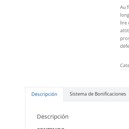
Au f
long
lire
atti
pros
déf
Cat
Sistema de Bonificaciones
Descripción
Descripción