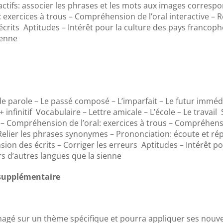
ractifs: associer les phrases et les mots aux images corresp
 exercices à trous – Compréhension de l’oral interactive – R
crits Aptitudes – Intérêt pour la culture des pays francoph
ienne
 parole – Le passé composé – L’imparfait – Le futur immédiat:
+ infinitif Vocabulaire – Lettre amicale – L’école – Le travail
Compréhension de l’oral: exercices à trous – Compréhension
lier les phrases synonymes – Prononciation: écoute et répé
on des écrits – Corriger les erreurs Aptitudes – Intérêt p
rs d’autres langues que la sienne
 supplémentaire
agé sur un thème spécifique et pourra appliquer ses nouvel